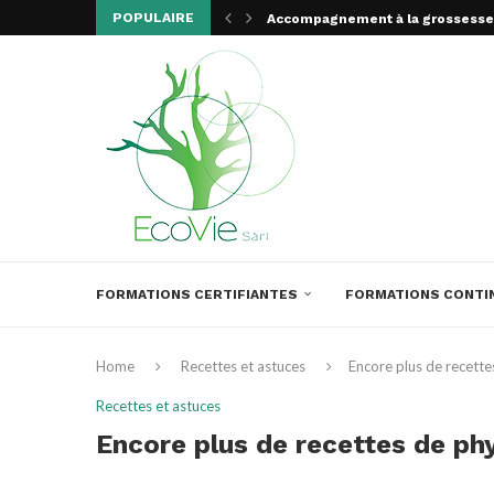
POPULAIRE
Accompagnement à la grossesse –
Formation de drainage lymphati
Formation de massage médical, d
Introduction au massage
Stage massage visceral
Travail sur les Contractions Mus
Séance d’information sur nos f
Formation de médecine académiq
Massage assis
FORMATIONS CERTIFIANTES
FORMATIONS CONTI
Home
Recettes et astuces
Encore plus de recett
Recettes et astuces
Encore plus de recettes de ph