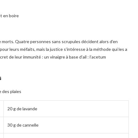
t en boire
 de morts. Quatre personnes sans scrupules décident alors d’en
 pour leurs méfaits, mais la justice s’intéresse à la méthode qui les a
ecret de leur immunité : un vinaigre à base d’ail : l’acetum
s
e des plaies
20 g de lavande
30 g de cannelle