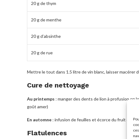
20 g de thym
20 g de menthe
20 g d’absinthe
20 g de rue
Mettre le tout dans 1.5 litre de vin blanc, laisser macérer du
Cure de nettoyage
Au printemps
: manger des dents de lion à profusion en les
goût amer)
Pou
En automne
: infusion de feuilles et écorce du fruit du no
coo
ces
Flatulences
nav