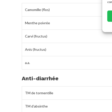
con
Camomille (flos)
Menthe poivrée
Carvi (fructus)
Anis (fructus)
a.a.
Anti-diarrhée
TM de tormentille
TM d’absinthe