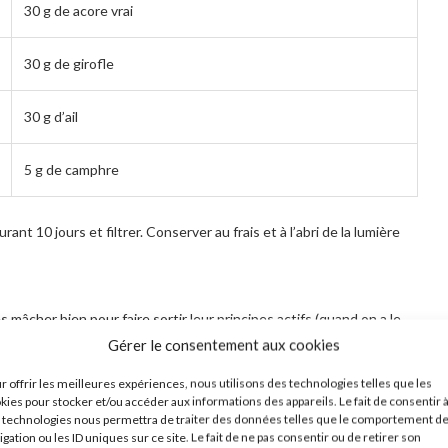
30 g de acore vrai
30 g de girofle
30 g d’ail
5 g de camphre
rant 10 jours et filtrer. Conserver au frais et à l’abri de la lumière
 mâcher bien pour faire sortir leur principes actifs (quand on a le
Gérer le consentement aux cookies
r offrir les meilleures expériences, nous utilisons des technologies telles que les
yer
kies pour stocker et/ou accéder aux informations des appareils. Le fait de consentir 
 technologies nous permettra de traiter des données telles que le comportement d
igation ou les ID uniques sur ce site. Le fait de ne pas consentir ou de retirer son