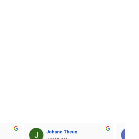
Cueillette d’orties et d’ail des
Mouvement zéro déc
ours
Johann Theux
3 years ago