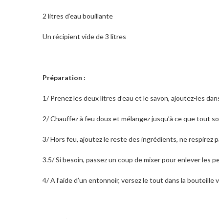
2 litres d’eau bouillante
Un récipient vide de 3 litres
Préparation :
1/ Prenez les deux litres d’eau et le savon, ajoutez-les d
2/ Chauffez à feu doux et mélangez jusqu’à ce que tout so
3/ Hors feu, ajoutez le reste des ingrédients, ne respirez 
3.5/ Si besoin, passez un coup de mixer pour enlever les 
4/ A l’aide d’un entonnoir, versez le tout dans la bouteille 