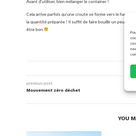
Avant d’utiliser, bien mélanger le container !
Cela arrive parfois qu’une croute se forme vers le haut, pa
la quantité préparée ! Il suffit de faire bouillir un peu d’e
être bon
Pou
coo
ces
nav
con
1
previous post
Mouvement zéro déchet
YOU M