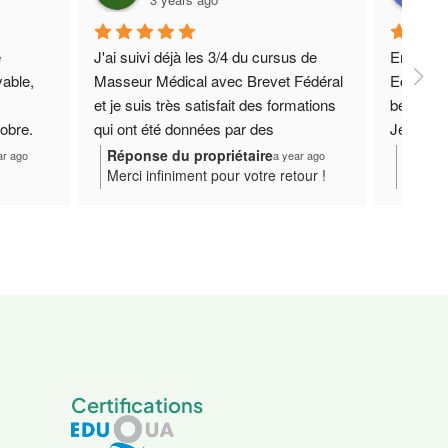
 
J'ai suivi déjà les 3/4 du cursus de 
Enseigna
able, 
Masseur Médical avec Brevet Fédéral 
Ecole trè
et je suis très satisfait des formations 
besoin.
bre. 
qui ont été données par des 
Je suis 
Je 
professionnels qualifiés et motivés.
chez eux
Réponse du propriétaire
Répons
ar ago
a year ago
t
Merci infiniment pour votre retour !
Merci 
le.
Je reco
Votre présence au sein de notre
Toute l
e centre
centre de formation rend cette
format
 que
aventure encore plus enrichissante.
accomp
ontinue
Nous sommes heureux de vous
massag
t
accompagner dans votre formation de
belle 
ôt chez
massage et restons à vos côtés pour
revoir 
la suite de votre parcours.
Certifications