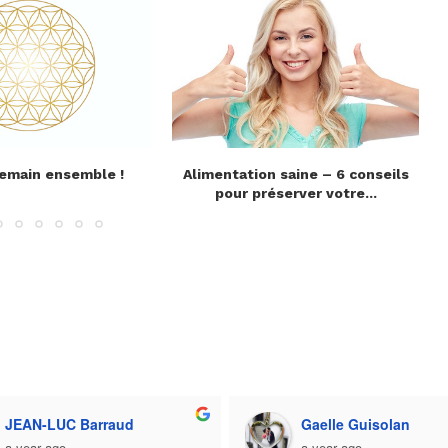
emain ensemble !
Alimentation saine – 6 conseils
pour préserver votre...
JEAN-LUC Barraud
Gaelle Guisolan
a year ago
a year ago