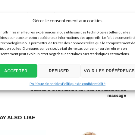
s de panique, c’est pour ça qu’on a pris un récipient plus grand que
Gérer le consentement aux cookies
au et de l’ajouter dans la bouteille. Remuer à nouveau et tout devrait
r offrir les meilleures expériences, nous utilisons des technologies telles que les
kies pour stocker et/ou accéder aux informations des appareils. Le fait de consentir 
 technologies nous permettra de traiter des données telles que le comportement d
igation ou les ID uniques sur ce site. Le fait de ne pas consentir ou de retirer son
sentement peut avoir un effet négatif sur certaines caractéristiques et fonctions.
ACCEPTER
REFUSER
VOIR LES PRÉFÉRENCE
next post
Politique de cookies
Politique de confidentialité
Séance d’information sur nos formations de
massage
AY ALSO LIKE