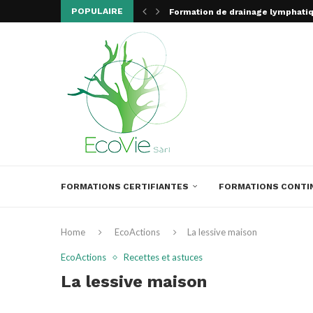
POPULAIRE
Formation de drainage lymphati
Formation de massage médical, d
Séance d’information sur nos f
Stage massage visceral
Formation de médecine académiq
Travail sur les Contractions Mus
Introduction au massage
Formation Brevet fédéral de mas
FORMATIONS CERTIFIANTES
FORMATIONS CONTI
Home
EcoActions
La lessive maison
EcoActions
Recettes et astuces
La lessive maison