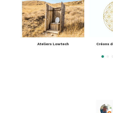
Ateliers Lowtech
Créons d
Marie-Céline Berlioz
a year ago