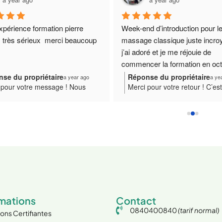
xpérience formation pierre 
Week-end d’introduction pour le
 très sérieux  merci beaucoup
massage classique juste incroy
j’ai adoré et je me réjouie de 
commencer la formation en octo
Merci pour cette belle énergie. 
se du propriétaire
Réponse du propriétaire
a year ago
a ye
 pour votre message ! Nous
Merci pour votre retour ! C’es
recommande vivement cet Eco
s ravis que notre centre de
toujours un plaisir de vous
ion ait répondu à vos attentes.
accompagner au sein de notr
À très vite
l’équipe vous souhaite une belle
de formation. Nous espérons
nuation dans votre formation de
votre formation de massage c
ge et reste à votre écoute pour
à vous apporter satisfaction e
te de votre parcours.
épanouissement. À très bient
Ecovie !
rmations
Contact
0840400840
(tarif normal)
ons Certifiantes