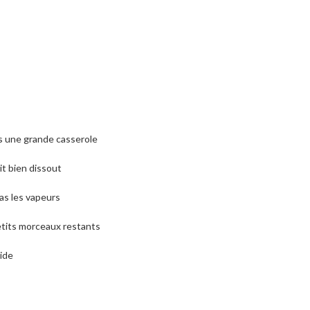
ans une grande casserole
it bien dissout
pas les vapeurs
petits morceaux restants
vide