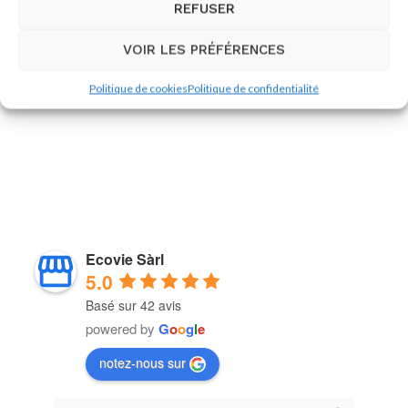
Formation continue de drainage lymphatique
REFUSER
VOIR LES PRÉFÉRENCES
Politique de cookies
Politique de confidentialité
Ecovie Sàrl
5.0
Basé sur 42 avis
powered by
G
o
o
g
l
e
notez-nous sur