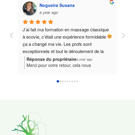
Nogueira Susana
a year ago
J’ai fait ma formation en massage classique 
Excel
à ecovie, c’était une expérience formidable 
appre
ça a changé ma vie. Les profs sont 
exceptionnels et tout le déroulement de la 
formation est bien pensé pour qu’on finisse 
Réponse du propriétaire
Rép
a year ago
Merci pour votre retour, cela nous
Mer
avec assurance et de très bonne 
encourage à continuer de proposer des
not
connaissance. Merci à vous tous 
formations de qualité ! Toute l’équipe de
acc
notre centre de formation reste engagée
som
pour offrir la meilleure expérience possible à
mas
chaque participant. À très bientôt pour une
bie
nouvelle étape dans votre parcours de
app
formation de massage !