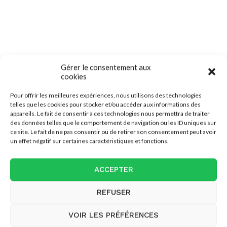
Gérer le consentement aux
cookies
2
Pour offrir les meilleures expériences, nous utilisons des technologies
telles que les cookies pour stocker et/ou accéder aux informations des
appareils. Le fait de consentir à ces technologies nous permettra de traiter
previous post
des données telles que le comportement de navigation ou les ID uniques sur
Comptabilité et Assurances Sociales
ce site. Le fait de ne pas consentir ou de retirer son consentement peut avoir
un effet négatif sur certaines caractéristiques et fonctions.
next post
Formation de thérapie compressive
ACCEPTER
REFUSER
YOU MAY ALSO LIKE
VOIR LES PRÉFÉRENCES