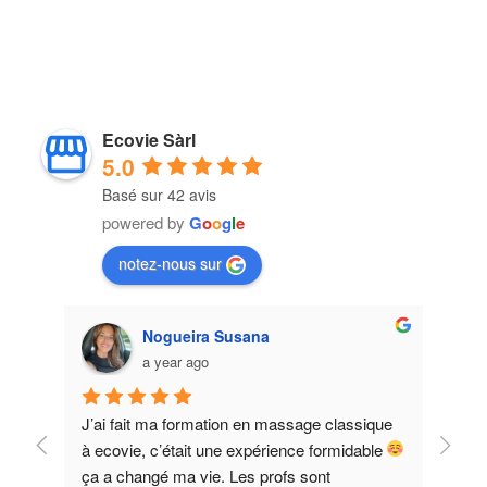
Ecovie Sàrl
5.0
Basé sur 42 avis
powered by
G
o
o
g
l
e
notez-nous sur
Nogueira Susana
a year ago
J’ai fait ma formation en massage classique 
Excel
à ecovie, c’était une expérience formidable 
appre
ça a changé ma vie. Les profs sont 