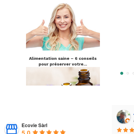
Alimentation saine – 6 conseils
pour préserver votre...
Marie-Céline Berlioz
a year ago
Ecovie Sàrl
Aromathérapie
5.0