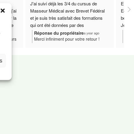
 
J'ai suivi déjà les 3/4 du cursus de 
Enseig
le, j’ai 
Masseur Médical avec Brevet Fédéral 
Ecole t
encer la 
et je suis très satisfait des formations 
besoin
r cette 
qui ont été données par des 
Je sui
à
vivement 
professionnels qualifiés et motivés.
chez e
Réponse du propriétaire
Répo
ar ago
a year ago
e
t toujours
Merci infiniment pour votre retour !
Merc
Je re
er au
Votre présence au sein de notre centre
Tout
tion.
de formation rend cette aventure
form
mation de
encore plus enrichissante. Nous
acco
S
orter
sommes heureux de vous
mass
t. À très
accompagner dans votre formation de
bell
massage et restons à vos côtés pour la
revoi
suite de votre parcours.