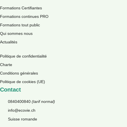
école à Bulle! Merci à Ecovie pour ses 
Formations Certifiantes
excellentes formations!
Formations continues PRO
Formations tout public
Qui sommes nous
Insectes, s’en protéger
Actualités
Politique de confidentialité
Charte
Conditions générales
Politique de cookies (UE)
Contact
Drainage des toxines
0840400840
(tarif normal)
info@ecovie.ch
Suisse romande