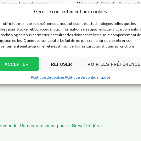
érience formation pierre 
Week-end d’introduction pour le
très sérieux  merci beaucoup
massage classique juste incroyab
Gérer le consentement aux cookies
adoré et je me réjouie de comm
r offrir les meilleures expériences, nous utilisons des technologies telles que les
formation en octobre. Merci pou
kies pour stocker et/ou accéder aux informations des appareils. Le fait de consentir 
belle énergie. Je recommande 
e du propriétaire
Réponse du propriétaire
a year ago
a ye
 technologies nous permettra de traiter des données telles que le comportement d
pour votre message ! Nous
Merci pour votre retour ! C’es
igation ou les ID uniques sur ce site. Le fait de ne pas consentir ou de retirer son
cet Ecole.
sentement peut avoir un effet négatif sur certaines caractéristiques et fonctions.
 ravis que notre centre de
un plaisir de vous accompagn
on ait répondu à vos attentes.
sein de notre centre de forma
À très vite
’équipe vous souhaite une belle
Nous espérons que votre for
ACCEPTER
REFUSER
VOIR LES PRÉFÉRENCE
uation dans votre formation de
massage continue à vous app
e et reste à votre écoute pour
satisfaction et épanouissemen
Politique de cookies
Politique de confidentialité
e de votre parcours.
bientôt chez Ecovie !
 romande. Parcours reconnu pour le Brevet Fédéral.