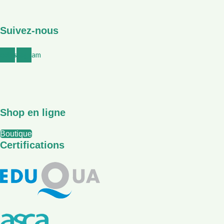
Suivez-nous
Fleurs de Bach
cebook
Instagram
Shop en ligne
Boutique
Médecine chinoise
Certifications