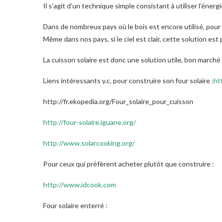
Il s’agit d’un technique simple consistant à utiliser l’énergi
Dans de nombreux pays où le bois est encore utilisé, pour cu
Même dans nos pays, si le ciel est clair, cette solution est 
La cuisson solaire est donc une solution utile, bon marché
Liens intéressants y.c. pour construire son four solaire :
ht
http://fr.ekopedia.org/Four_solaire_pour_cuisson
http://four-solaire.iguane.org/
http://www.solarcooking.org/
Pour ceux qui préfèrent acheter plutôt que construire :
http://www.idcook.com
Four solaire enterré :