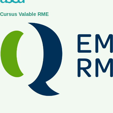
Reiki
Cursus Valable RME
Calculs Rénaux