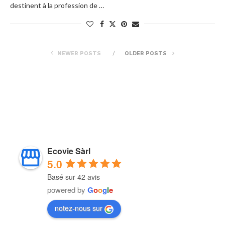
destinent à la profession de …
NEWER POSTS
OLDER POSTS
Ecovie Sàrl
5.0
Basé sur 42 avis
powered by
G
o
o
g
l
e
notez-nous sur