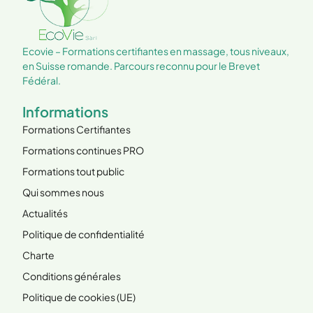
sur l
espri
chanc
Ecovi
Ecovie – Formations certifiantes en massage, tous niveaux,
en Suisse romande. Parcours reconnu pour le Brevet
Fédéral.
Informations
Formations Certifiantes
Formations continues PRO
Formations tout public
Qui sommes nous
Actualités
Politique de confidentialité
Charte
Conditions générales
Politique de cookies (UE)