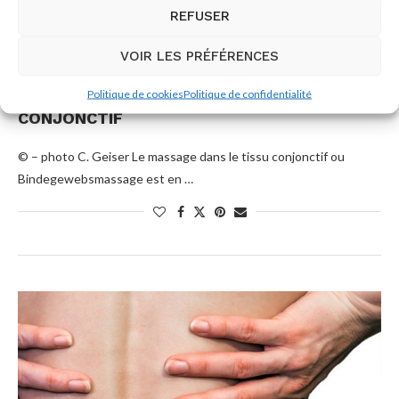
REFUSER
VOIR LES PRÉFÉRENCES
Professionnalisation - BFMM
Politique de cookies
Politique de confidentialité
FORMATION DE MASSAGE DU TISSU
CONJONCTIF
© – photo C. Geiser Le massage dans le tissu conjonctif ou
Bindegewebsmassage est en …